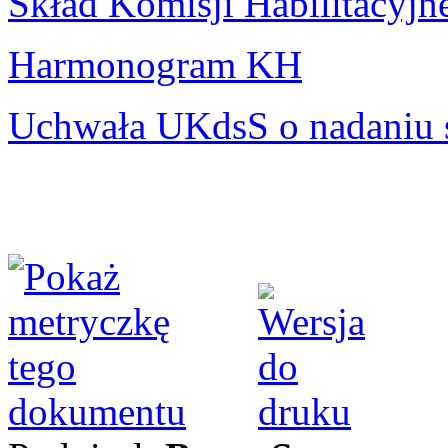
Skład Komisji Habilitacyjn
Harmonogram KH
Uchwała UKdsS o nadaniu 