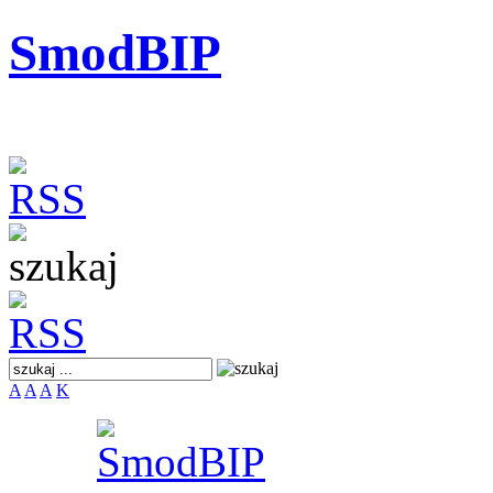
SmodBIP
A
A
A
K