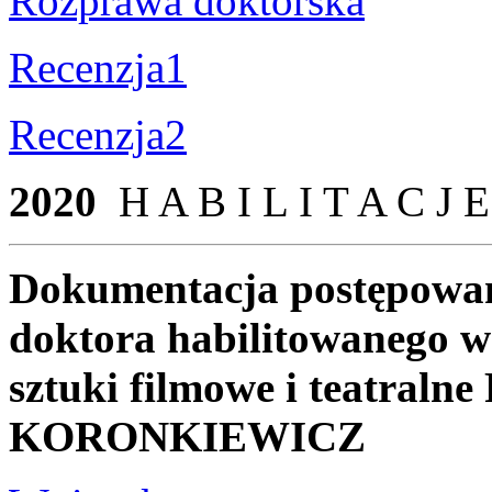
Rozprawa doktorska
Recenzja1
Recenzja2
2020
H A B I L I T A C J E
Dokumentacja postępowani
doktora habilitowanego w 
sztuki filmowe i teatral
KORONKIEWICZ