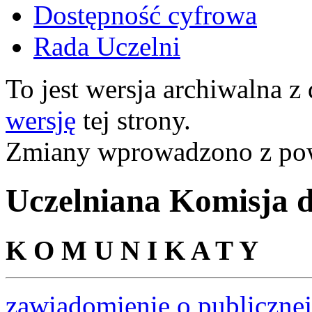
Dostępność cyfrowa
Rada Uczelni
To jest wersja archiwalna z
wersję
tej strony.
Zmiany wprowadzono z p
Uczelniana Komisja d
K O M U N I K A T Y
zawiadomienie o publiczne