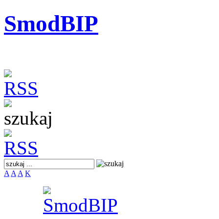
SmodBIP
A
A
A
K