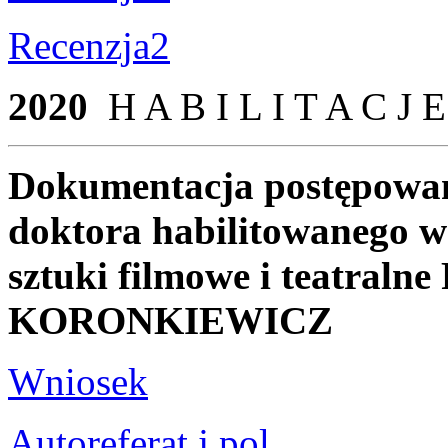
Recenzja2
2020
H A B I L I T A C J E
Dokumentacja postępowani
doktora habilitowanego w 
sztuki filmowe i teatral
KORONKIEWICZ
Wniosek
Autoreferat j.pol