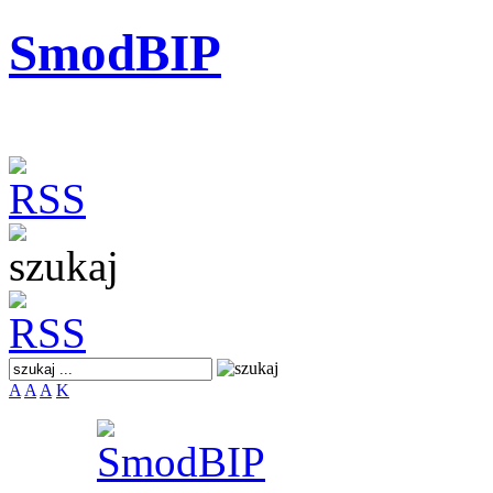
SmodBIP
A
A
A
K