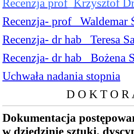
Recenzja prof_Krzysztof Dr
Recenzja- prof_ Waldemar 
Recenzja- dr hab_ Teresa S
Recenzja- dr hab_ Bożena 
Uchwała nadania stopnia
D O K T O R 
Dokumentacja postępowan
w dziedzinie sztuki, dyscyp