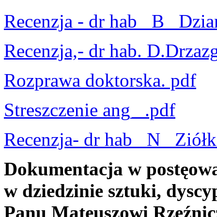
Recenzja - dr hab_ B_ Dzi
Recenzja,- dr hab. D.Drzaz
Rozprawa doktorska. pdf
Streszczenie ang_ .pdf
Recenzja- dr hab_ N_ Ziół
Dokumentacja w postęowa
w dziedzinie sztuki, dyscyp
Panu Mateuszowi Rzeźni