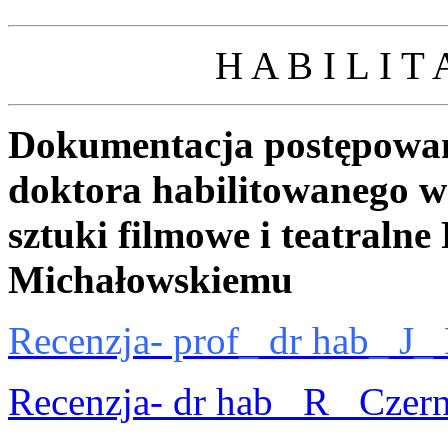
H A B I L I T
Dokumentacja postępowan
doktora habilitowanego w 
sztuki filmowe i teatraln
Michałowskiemu
Recenzja- prof_ dr hab_ J_
Recenzja- dr hab_ R_ Czer