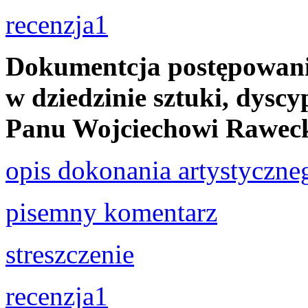
recenzja1
Dokumentcja postępowania
w dziedzinie sztuki, dyscyp
Panu Wojciechowi Rawec
opis dokonania artystyczne
pisemny komentarz
streszczenie
recenzja1