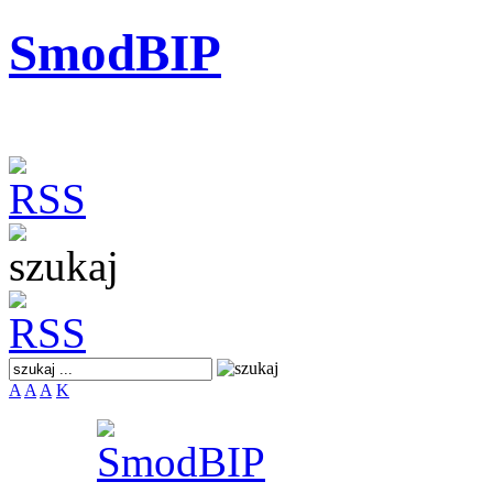
SmodBIP
A
A
A
K