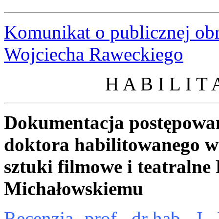
Komunikat o publicznej ob
Wojciecha Raweckiego
H A B I L I T
Dokumentacja postępowan
doktora habilitowanego w 
sztuki filmowe i teatraln
Michałowskiemu
Recenzja- prof_ dr hab_ J_