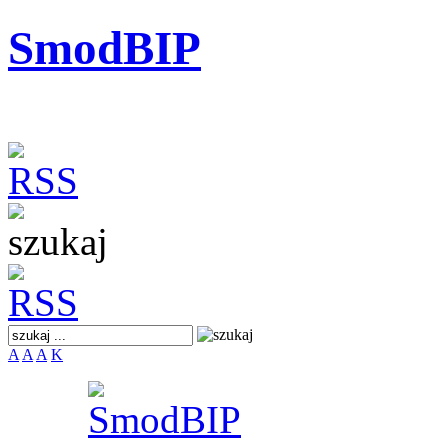
SmodBIP
A
A
A
K