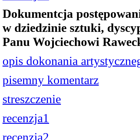
Dokumentcja postępowania
w dziedzinie sztuki, dyscyp
Panu Wojciechowi Rawec
opis dokonania artystyczne
pisemny komentarz
streszczenie
recenzja1
recenzja2