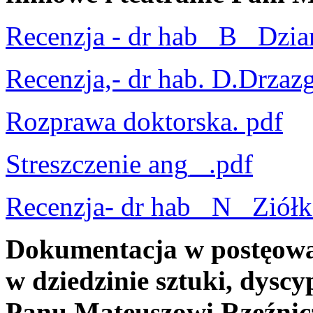
Recenzja - dr hab_ B_ Dzi
Recenzja,- dr hab. D.Drzaz
Rozprawa doktorska. pdf
Streszczenie ang_ .pdf
Recenzja- dr hab_ N_ Ziół
Dokumentacja w postęowa
w dziedzinie sztuki, dyscyp
Panu Mateuszowi Rzeźni