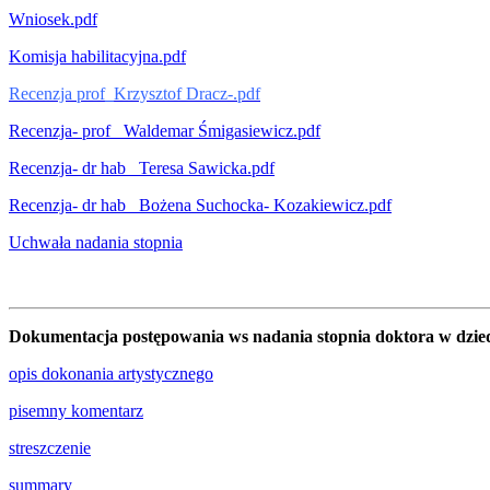
Wniosek.pdf
Komisja habilitacyjna.pdf
Recenzja prof_Krzysztof Dracz-.pdf
Recenzja- prof_ Waldemar Śmigasiewicz.pdf
Recenzja- dr hab_ Teresa Sawicka.pdf
Recenzja- dr hab_ Bożena Suchocka- Kozakiewicz.pdf
Uchwała nadania stopnia
Dokumentacja postępowania ws nadania stopnia doktora w dziedzi
opis dokonania artystycznego
pisemny komentarz
streszczenie
summary