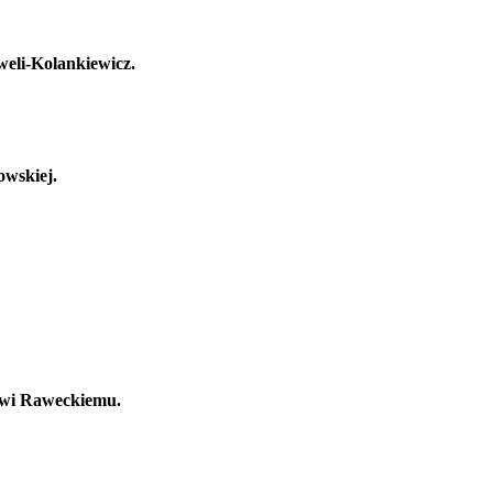
weli-Kolankiewicz.
owskiej.
howi Raweckiemu.