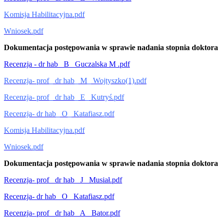
Komisja Habilitacyjna.pdf
Wniosek.pdf
Dokumentacja postępowania w sprawie nadania stopnia doktora ha
Recenzja - dr hab_ B_ Guczalska M .pdf
Recenzja- prof_ dr hab_ M_ Wojtyszko(1).pdf
Recenzja- prof_ dr hab_ E_ Kutryś.pdf
Recenzja- dr hab_ O_ Katafiasz.pdf
Komisja Habilitacyjna.pdf
Wniosek.pdf
Dokumentacja postępowania w sprawie nadania stopnia doktora h
Recenzja- prof_ dr hab_ J_ Musiał.pdf
Recenzja- dr hab_ O_ Katafiasz.pdf
Recenzja- prof_ dr hab_ A_ Bator.pdf