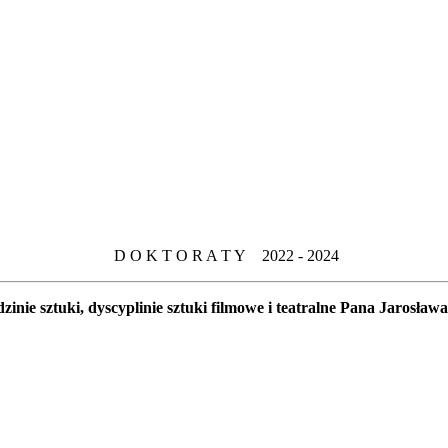
D O K T O R A T Y 2022 - 2024
nie sztuki, dyscyplinie sztuki filmowe i teatralne Pana Jarosława