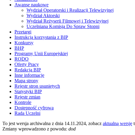
Awanse naukowe
Wydział Operatorski i Realizacji Telewizyjnej
Wydział Aktorski
Wydział Reżyserii Filmowej i Telewizyjnej
Uczelniana Komisja Do Spraw Stopni
Przetargi
Instrukcja korzystania z BIP
Konkursy
BHP
Programy Unii Europejskiej
RODO
Oferty Pracy
Redakcja BIP
Inne informacje
Mapa strony
Rejestr stron usuniętych
Statystyki BIP
Rejestr zmian
Kontrole
Dostępność cyfrowa
Rada Uczelni
To jest wersja archiwalna z dnia 14.11.2024, zobacz
aktualną wersję
t
Zmiany wprowadzono z powodu:
dod