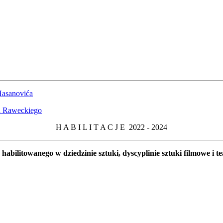
Hasanovića
ha Raweckiego
H A B I L I T A C J E 2022 - 2024
bilitowanego w dziedzinie sztuki, dyscyplinie sztuki filmowe i 