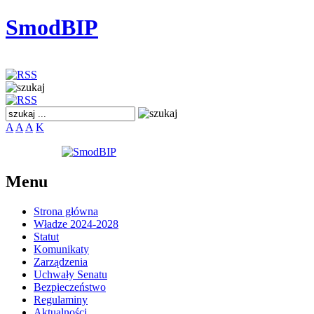
SmodBIP
A
A
A
K
Menu
Strona główna
Władze 2024-2028
Statut
Komunikaty
Zarządzenia
Uchwały Senatu
Bezpieczeństwo
Regulaminy
Aktualności