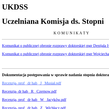
UKDSS
Uczelniana Komisja ds. Stopni
K O M U N I K A T Y
Komunikat o publicznej obronie rozprawy doktorskiej mgr Denijala 
Komunikat o publicznej obronie rozprawy doktorskiej mgr Wojciec
Dokumentacja postępowania w sprawie nadania stopnia doktora ha
Recenzja- prof_ dr hab_ J_ Musiał.pdf
Recenzja- dr hab_ R_ Czernow.pdf
Recenzja- prof_ dr hab_ W_ Jacyków.pdf
Recenzja- prof_ dr hab_ Z_ Wichłacz.pdf